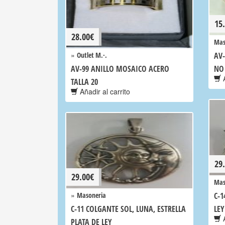
15
28.00
€
Mas
»
Outlet M.·.
AV-
AV-99 ANILLO MOSAICO ACERO
NO
A
TALLA 20
Añadir al carrito
29
29.00
€
Mas
»
Masoneria
C-1
C-11 COLGANTE SOL, LUNA, ESTRELLA
LEY
A
PLATA DE LEY