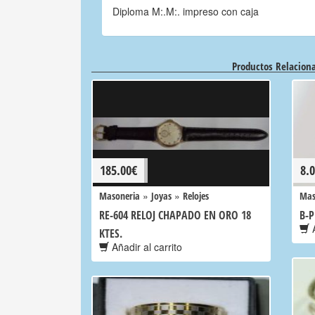
Diploma M:.M:. impreso con caja
Productos Relacion
185.00
€
8.
»
»
Masoneria
Joyas
Relojes
Mas
RE-604 RELOJ CHAPADO EN ORO 18
B-
A
KTES.
Añadir al carrito