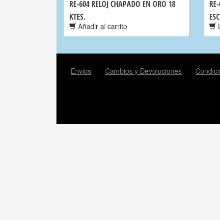
RE-604 RELOJ CHAPADO EN ORO 18
RE-
KTES.
ES
Añadir al carrito
L
Envios
Cambios y Devoluciones
Condici