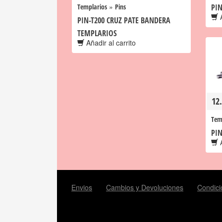
»
Templarios
Pins
PIN
A
PIN-T200 CRUZ PATE BANDERA
TEMPLARIOS
Añadir al carrito
12
Tem
PIN
A
Envios
Cambios y Devoluciones
Condici