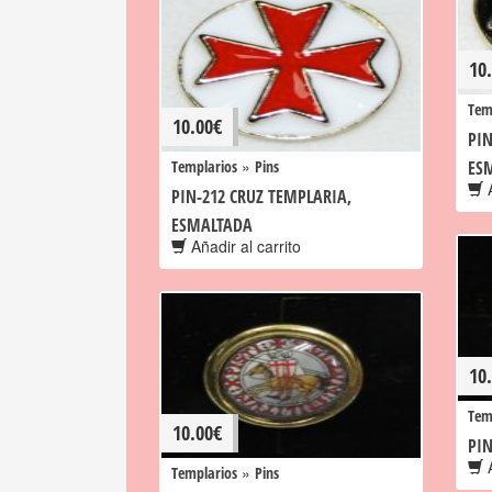
10
Tem
10.00
€
PIN
»
Templarios
Pins
ES
A
PIN-212 CRUZ TEMPLARIA,
ESMALTADA
Añadir al carrito
10
Tem
10.00
€
PIN
A
»
Templarios
Pins