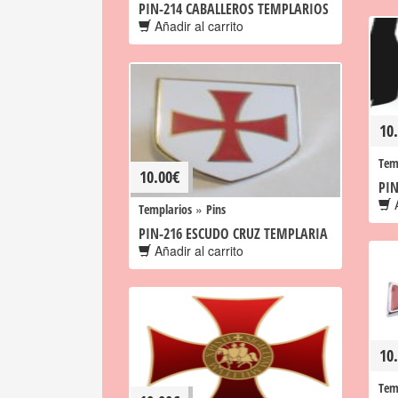
PIN-214 CABALLEROS TEMPLARIOS
Añadir al carrito
10
Tem
10.00
€
PIN
A
»
Templarios
Pins
PIN-216 ESCUDO CRUZ TEMPLARIA
Añadir al carrito
10
Tem