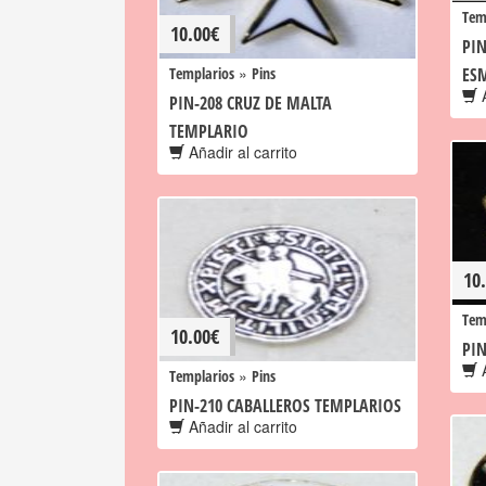
Tem
10.00
€
PIN
»
Templarios
Pins
ES
A
PIN-208 CRUZ DE MALTA
TEMPLARIO
Añadir al carrito
10
Tem
10.00
€
PIN
A
»
Templarios
Pins
PIN-210 CABALLEROS TEMPLARIOS
Añadir al carrito