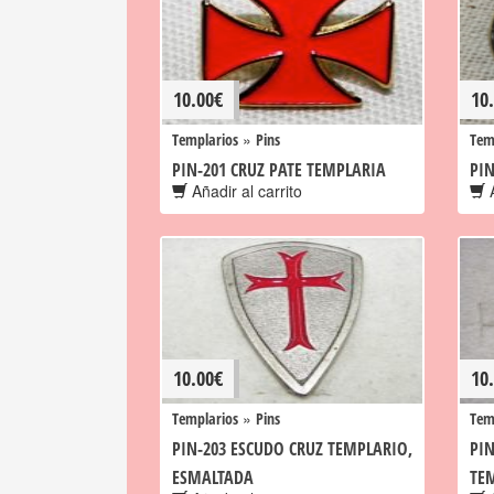
10.00
€
10
»
Templarios
Pins
Tem
PIN-201 CRUZ PATE TEMPLARIA
PI
Añadir al carrito
A
10.00
€
10
»
Templarios
Pins
Tem
PIN-203 ESCUDO CRUZ TEMPLARIO,
PIN
ESMALTADA
TE