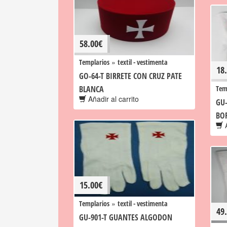
58.00
€
»
Templarios
textil - vestimenta
18
GO-64-T BIRRETE CON CRUZ PATE
BLANCA
Tem
Añadir al carrito
GU
BO
A
15.00
€
»
Templarios
textil - vestimenta
49
GU-901-T GUANTES ALGODON