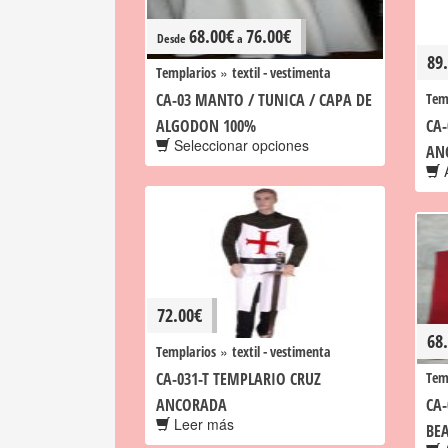
68.00
€
76.00
€
Desde
a
89
»
Templarios
textil - vestimenta
CA-03 MANTO / TUNICA / CAPA DE
Tem
ALGODON 100%
CA-
Seleccionar opciones
AN
A
72.00
€
68
»
Templarios
textil - vestimenta
CA-031-T TEMPLARIO CRUZ
Tem
ANCORADA
CA-
Leer más
BEA