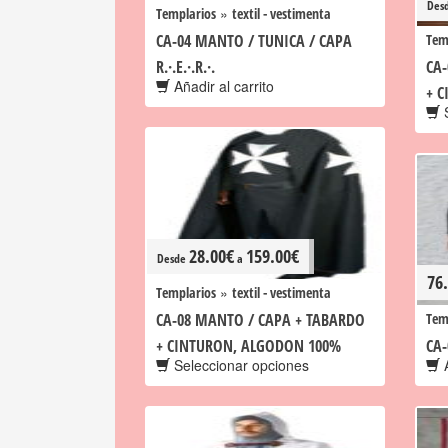
Des
»
Templarios
textil - vestimenta
CA-04 MANTO / TUNICA / CAPA
Tem
R.·.E.·.R.·.
CA
Añadir al carrito
+ 
S
28.00
€
159.00
€
Desde
a
76
»
Templarios
textil - vestimenta
CA-08 MANTO / CAPA + TABARDO
Tem
+ CINTURON, ALGODON 100%
CA
Seleccionar opciones
A