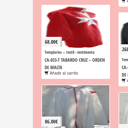
A
68.00
€
26
»
Templarios
textil - vestimenta
CA-033-T TABARDO CRUZ – ORDEN
Tem
DE MALTA
CA
Añadir al carrito
DE
A
86.00
€