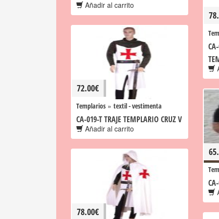
Añadir al carrito
78
Tem
CA-
TE
A
72.00
€
»
Templarios
textil - vestimenta
CA-019-T TRAJE TEMPLARIO CRUZ V
Añadir al carrito
65
Tem
CA
A
78.00
€