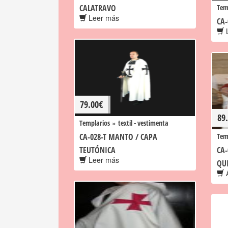
CALATRAVO
Tem
Leer más
CA
L
79.00
€
89
»
Templarios
textil - vestimenta
CA-028-T MANTO / CAPA
Tem
TEUTÓNICA
CA-
Leer más
QU
A