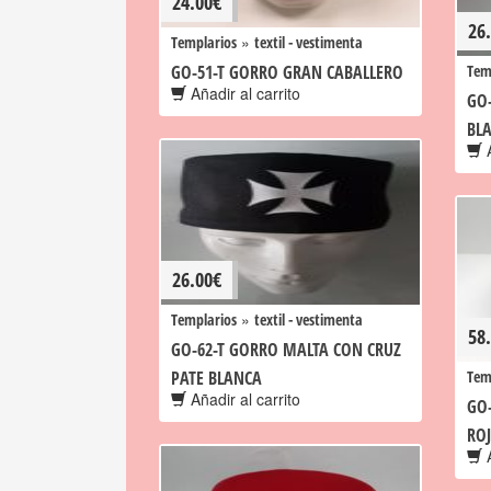
24.00
€
26
»
Templarios
textil - vestimenta
GO-51-T GORRO GRAN CABALLERO
Tem
Añadir al carrito
GO-
BL
A
26.00
€
»
Templarios
textil - vestimenta
58
GO-62-T GORRO MALTA CON CRUZ
PATE BLANCA
Tem
Añadir al carrito
GO-
RO
A