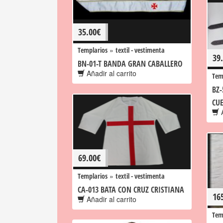
35.00
€
»
Templarios
textil - vestimenta
39
BN-01-T BANDA GRAN CABALLERO
Añadir al carrito
Tem
BZ-
CU
A
69.00
€
»
Templarios
textil - vestimenta
CA-013 BATA CON CRUZ CRISTIANA
16
Añadir al carrito
Tem