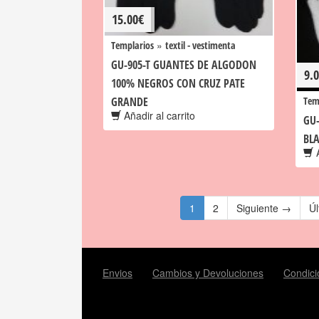
15.00
€
»
Templarios
textil - vestimenta
GU-905-T GUANTES DE ALGODON
9.
100% NEGROS CON CRUZ PATE
GRANDE
Tem
Añadir al carrito
GU
BL
A
1
2
Siguiente →
Úl
Envios
Cambios y Devoluciones
Condici