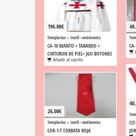
196.00
€
48
»
Templarios
textil - vestimenta
Tem
CA-10 MANTO + TABARDO +
CA-
A
CINTURON DE PIEL+ JGO BOTONES
Añadir al carrito
40
26.00
€
Tem
»
Templarios
textil - vestimenta
CLT
COR-1-T CORBATA ROJA
JOR