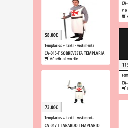
CA
Y R
A
58.00
€
»
Templarios
textil - vestimenta
CA-015-T SOBREVESTA TEMPLARIA
Añadir al carrito
11
Tem
CA
L
73.00
€
»
Templarios
textil - vestimenta
CA-017-T TABARDO TEMPLARIO