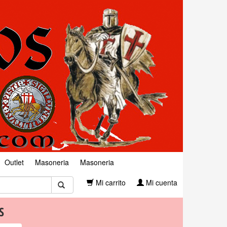
Outlet
Masoneria
Masoneria
Mi carrito
Mi cuenta
S