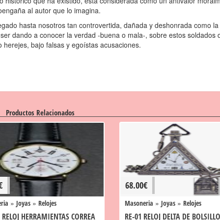
 histórico que ha existido, está considerada como un antivalor moral
toengaña al autor que lo imagina.
 llegado hasta nosotros tan controvertida, dañada y deshonrada como la
u ser dando a conocer la verdad -buena o mala-, sobre estos soldados 
herejes, bajo falsas y egoístas acusaciones.
Productos Relacionados
€
68.00
€
»
»
»
»
ria
Joyas
Relojes
Masoneria
Joyas
Relojes
9 RELOJ HERRAMIENTAS CORREA
RE-01 RELOJ DELTA DE BOLSILL