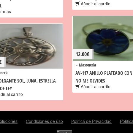
Añadir al carrito
L
r más
12.00
€
€
»
Masoneria
neria
AV-117 ANILLO PLATEADO CON
COLGANTE SOL, LUNA, ESTRELLA
NO ME OLVIDES
Añadir al carrito
DE LEY
ir al carrito
oluciones
Condiciones de uso
Política de Privacidad
Políti