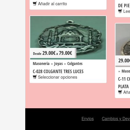
Añadir al carrito
DE PIE
Lee
29.00
€
79.00
€
Desde
a
29.00
»
»
Masoneria
Joyas
Colgantes
»
C-028 COLGANTE TRES LUCES
Maso
Seleccionar opciones
C-11 
PLATA 
Añad
Envios
Cambios y Dev