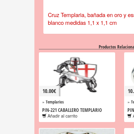
Cruz Templaria, bañada en oro y es
blanco medidas 1,1 x 1,1 cm
Productos Relacion
10.00
€
10
»
»
Templarios
T
PIN-221 CABALLERO TEMPLARIO
PIN
Añadir al carrito
A