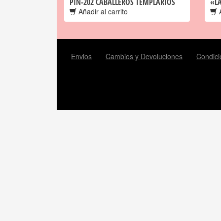
PIN-202 CABALLEROS TEMPLARIOS
«L
Añadir al carrito
A
Envios
Cambios y Devoluciones
Condici