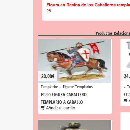
Figura en Resina de los Caballeros templ
28
Productos Relacion
20.00
€
24
»
»
Templarios
Figuras Templarios
T
FT-90 FIGURA CABALLERO
FT-
A
TEMPLARIO A CABALLO
Añadir al carrito