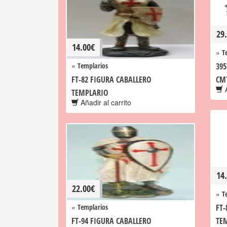
29
14.00
€
»
T
»
Templarios
39
FT-82 FIGURA CABALLERO
CM
A
TEMPLARIO
Añadir al carrito
14
22.00
€
»
T
»
Templarios
FT-
FT-94 FIGURA CABALLERO
TE