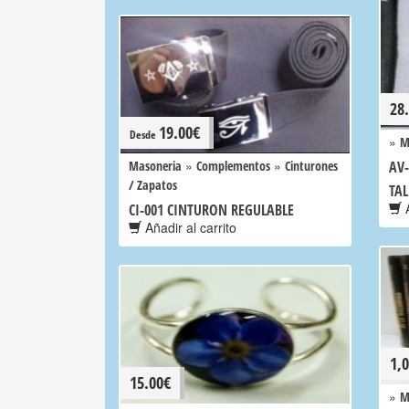
28
19.00
€
Desde
»
M
»
»
Masoneria
Complementos
Cinturones
AV
/ Zapatos
TAL
A
CI-001 CINTURON REGULABLE
Añadir al carrito
1,
15.00
€
»
M